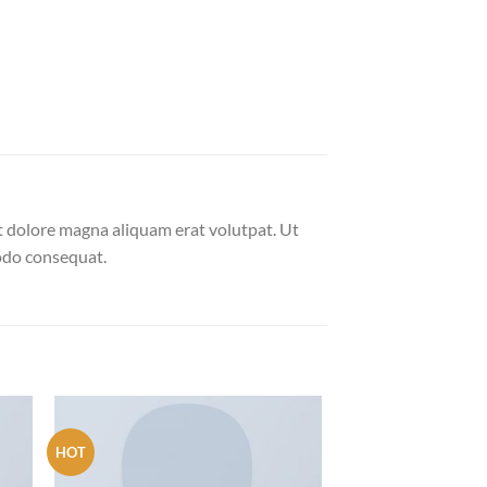
t dolore magna aliquam erat volutpat. Ut
modo consequat.
BOOKING
HOT
Luxury Hotel
ist
Add to wishlist