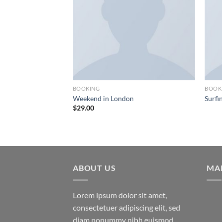
BOOKING
BOOK
Weekend in London
Surfi
$
29.00
ABOUT US
MA
Lorem ipsum dolor sit amet,
consectetuer adipiscing elit, sed
diam nonummy nibh euismod