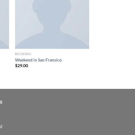
BOOKING
Weekend in San Fransico
$
29.00
R
ed