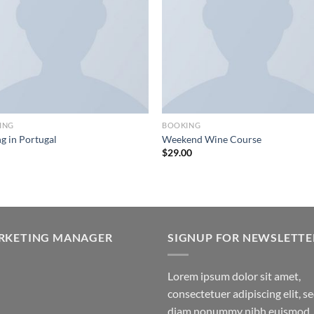
ING
BOOKING
ng in Portugal
Weekend Wine Course
$
29.00
RKETING MANAGER
SIGNUP FOR NEWSLETTE
Lorem ipsum dolor sit amet,
consectetuer adipiscing elit, s
diam nonummy nibh euismod