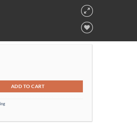
Add to wishlist
uantity
ADD TO CART
ing