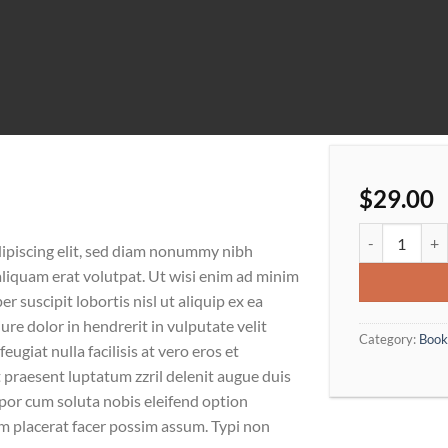
$
29.00
Yoga Course q
dipiscing elit, sed diam nonummy nibh
liquam erat volutpat. Ut wisi enim ad minim
r suscipit lobortis nisl ut aliquip ex ea
e dolor in hendrerit in vulputate velit
Category:
Book
eugiat nulla facilisis at vero eros et
 praesent luptatum zzril delenit augue duis
empor cum soluta nobis eleifend option
m placerat facer possim assum. Typi non