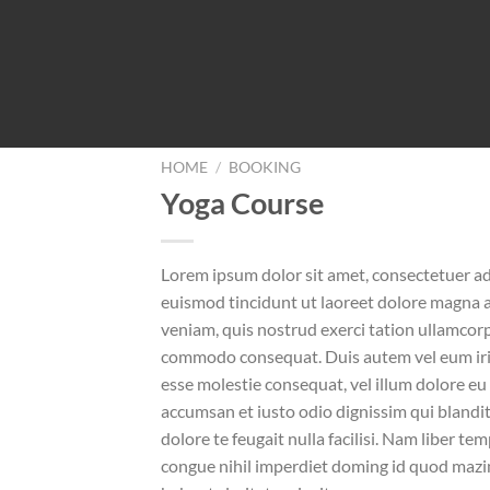
HOME
/
BOOKING
Yoga Course
Lorem ipsum dolor sit amet, consectetuer a
euismod tincidunt ut laoreet dolore magna a
veniam, quis nostrud exerci tation ullamcorpe
commodo consequat. Duis autem vel eum iriur
esse molestie consequat, vel illum dolore eu f
accumsan et iusto odio dignissim qui blandit
dolore te feugait nulla facilisi. Nam liber t
congue nihil imperdiet doming id quod mazi